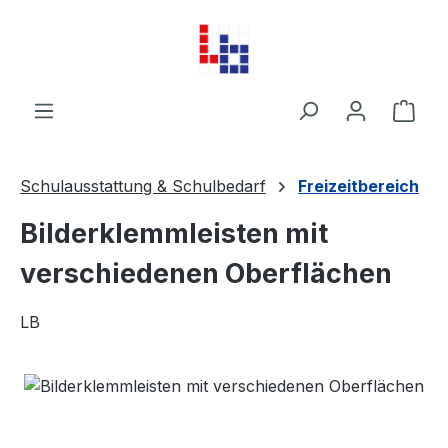
Zum Hauptinhalt springen
Ware
Schulausstattung & Schulbedarf
Freizeitbereich
Bilderklemmleisten mit
verschiedenen Oberflächen
LB
Bildergalerie überspringen