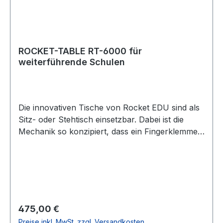
ROCKET-TABLE RT-6000 für
weiterführende Schulen
Die innovativen Tische von Rocket EDU sind als
Sitz- oder Stehtisch einsetzbar. Dabei ist die
Mechanik so konzipiert, dass ein Fingerklemmen
praktisch ausgeschlossen ist! Der Tisch ist als
Bewegungsförderer konzipiert und lässt sich
werkzeuglos per Taster verstellen. Er kann
sowohl zum konzentrierten Arbeiten im Sitzen
als auch zur Freiarbeit im Stehen eingesetzt
werden. Der Fuß ist stand- und kippsicher.
Regulärer Preis:
475,00 €
Variante für weiterführende Schulen,
Preise inkl. MwSt. zzgl. Versandkosten