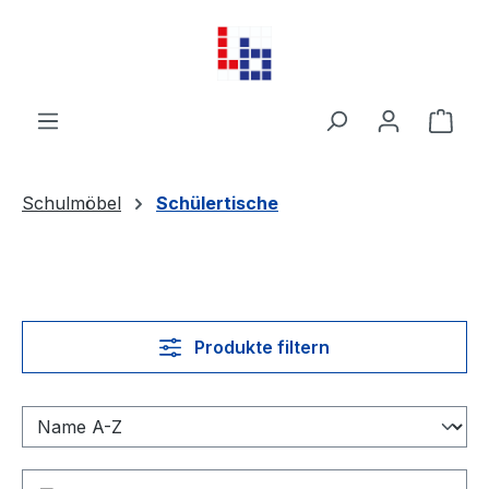
Zum Hauptinhalt springen
Ware
Schulmöbel
Schülertische
Produkte filtern