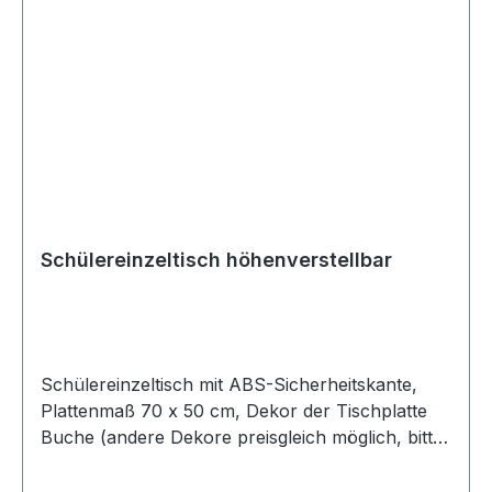
Schülereinzeltisch höhenverstellbar
Schülereinzeltisch mit ABS-Sicherheitskante,
Plattenmaß 70 x 50 cm, Dekor der Tischplatte
Buche (andere Dekore preisgleich möglich, bitte
sprechen Sie uns an), Universalkunststoffgleiter,
Tischgestell in RAL 9006 - weißaluminium