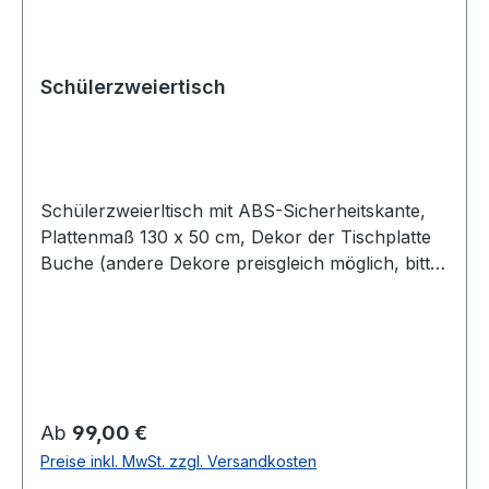
Schülerzweiertisch
Schülerzweierltisch mit ABS-Sicherheitskante,
Plattenmaß 130 x 50 cm, Dekor der Tischplatte
Buche (andere Dekore preisgleich möglich, bitte
sprechen Sie uns an), Universalkunststoffgleiter,
Tischgestell in RAL 9006 - weißaluminium
(andere Farben preisgleich möglich, bitte
sprechen Sie uns an), verschiedene Höhen
wählbar (oben rechts), Standardhöhe 52 cm
Hinweis: Bei Bestellung von einzelnen Tischen
Regulärer Preis:
Ab
99,00 €
erheben wir Frachtkostenzuschläge! Unsere
Preise inkl. MwSt. zzgl. Versandkosten
Tische werden auftragsbezogen gefertigt und