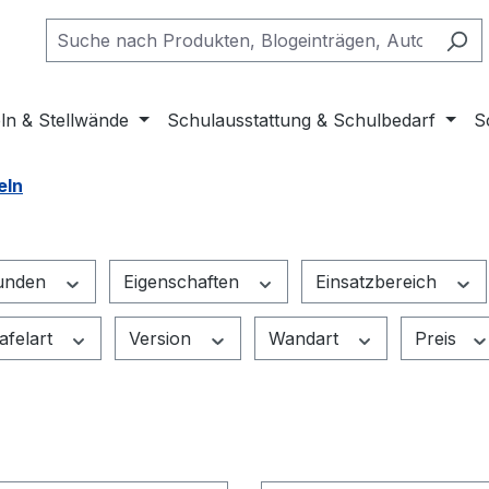
ln & Stellwände
Schulausstattung & Schulbedarf
S
eln
tunden
Eigenschaften
Einsatzbereich
afelart
Version
Wandart
Preis