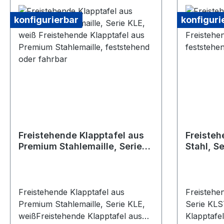
konfigurierbar
konfiguri
Freistehende Klapptafel aus
Freisteh
Premium Stahlemaille, Serie
Stahl, S
KLE, weiß Freistehende
Freisteh
Klapptafel aus Premium
Stahl, f
Stahlemaille, feststehend
fahrbar
oder fahrbar
Freistehende Klapptafel aus
Freistehen
Premium Stahlemaille, Serie KLE,
Serie KLS
weißFreistehende Klapptafel aus
Klapptafel