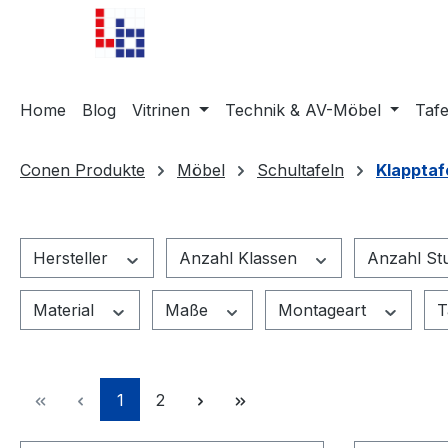
m Hauptinhalt springen
Zur Suche springen
Zur Hauptnavigation springen
Home
Blog
Vitrinen
Technik & AV-Möbel
Tafe
Conen Produkte
Möbel
Schultafeln
Klapptaf
Hersteller
Anzahl Klassen
Anzahl S
Material
Maße
Montageart
T
Seite
Seite
1
2