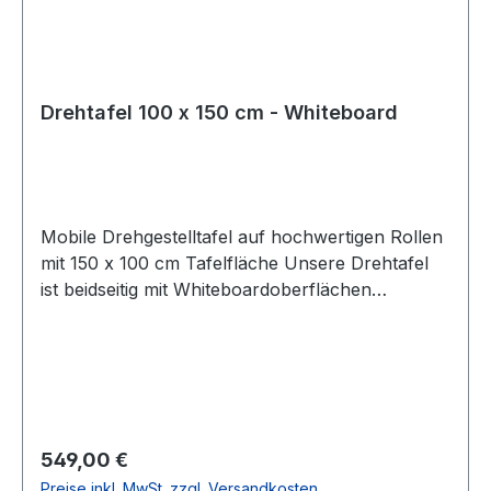
Drehtafel 100 x 150 cm - Whiteboard
Mobile Drehgestelltafel auf hochwertigen Rollen
mit 150 x 100 cm Tafelfläche Unsere Drehtafel
ist beidseitig mit Whiteboardoberflächen
versehen. Die Oberflächen sind stahlemailliert
und dadurch kratzfest, mit Boardmarkern
beschreibbar und trocken abwischbar. Natürlich
haften auch Magnete an ihr. Die Rollen sind
kugelgelagert, so bleiben Sie nicht an
Türschwellen hängen, außerdem laufen die
Regulärer Preis:
549,00 €
Rollen sehr leise. 2 Rollen sind feststellbar. Die
Preise inkl. MwSt. zzgl. Versandkosten