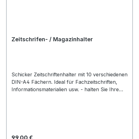
Zeitschrifen- / Magazinhalter
Schicker Zeitschriftenhalter mit 10 verschiedenen
DIN-A4 Fächern. Ideal für Fachzeitschriften,
Informationsmaterialien usw. - halten Sie Ihre
zentralen Anlaufpunkte übersichtlich. Der Halter
kann sowohl freistehend auf dem Boden
aufgestellt werden als auch an der Wand
befestigt werden. Das verwendete Material ist
grau beschichtetes Aluminium mit verchromten
Dokumentenhaltern. Abmessungen: 137 x 28 x
Regulärer Preis:
99,00 €