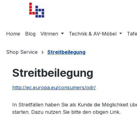
m Hauptinhalt springen
Zur Suche springen
Zur Hauptnavigation springen
Home
Blog
Vitrinen
Technik & AV-Möbel
Tafe
Shop Service
Streitbeilegung
Streitbeilegung
http://ec.europa.eu/consumers/odr/
In Streitfällen haben Sie als Kunde die Möglichkeit ü
starten. Dazu nutzen Sie bitte den obigen Link.