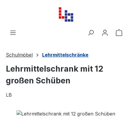
Zum Hauptinhalt springen
Ware
Schulmöbel
Lehrmittelschränke
Lehrmittelschrank mit 12
großen Schüben
LB
Bildergalerie überspringen