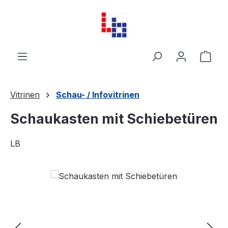
Zum Hauptinhalt springen
Ware
Vitrinen
Schau- / Infovitrinen
Schaukasten mit Schiebetüren
LB
Bildergalerie überspringen